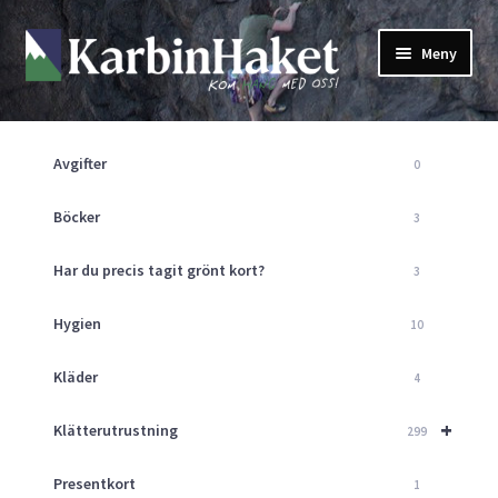
Hoppa
Hoppa
Meny
till
till
navigering
innehåll
Shop
Om Oss
Avgifter
0
Returpolicy
Mitt Konto
Böcker
3
Butik
Har du precis tagit grönt kort?
3
Kurser
Klätterväggen
Hygien
10
Guider
Expand
Kläder
4
underm
Aktuellt
+
Klätterutrustning
299
Presentkort
1