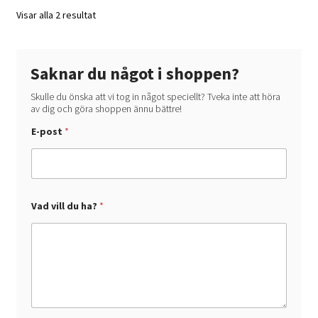
Visar alla 2 resultat
Saknar du något i shoppen?
Skulle du önska att vi tog in något speciellt? Tveka inte att höra
av dig och göra shoppen ännu bättre!
E-post
*
d
Vad vill du ha?
*
u
d
u
V
a
d