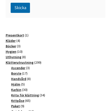
Skicka
A
l
t
1
Presentkort
1
e
4
produkt
Kläder
4
r
produkter
3
Böcker
3
n
produkter
10
Hygien
10
a
produkter
8
Uthyrning
8
t
produkter
299
Klätterutrustning
299
3
produkter
Ascender
3
i
17
produkter
Borste
17
v
produkter
8
Handvård
8
e
5
produkter
Hjälm
5
:
produkter
30
Karbin
30
produkter
34
Krita för klättring
34
65
produkter
Kritpåse
65
9
produkter
Paket
9