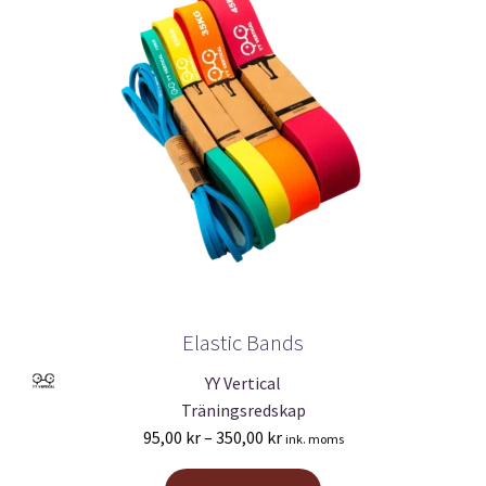
Elastic Bands
YY Vertical
Träningsredskap
Prisintervall:
95,00
kr
–
350,00
kr
ink. moms
95,00 kr
Den