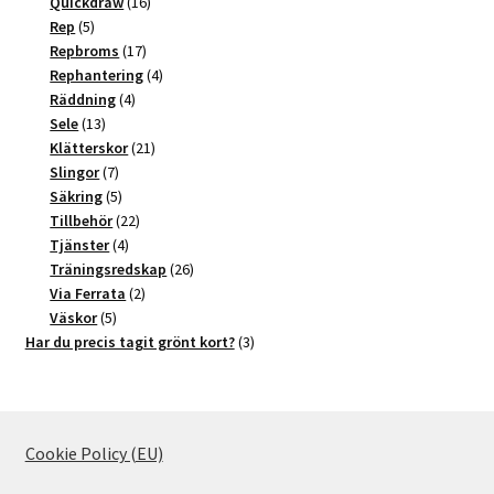
produkter
16
Quickdraw
16
5
produkter
Rep
5
produkter
17
Repbroms
17
produkter
4
Rephantering
4
4
produkter
Räddning
4
13
produkter
Sele
13
produkter
21
Klätterskor
21
7
produkter
Slingor
7
produkter
5
Säkring
5
produkter
22
Tillbehör
22
4
produkter
Tjänster
4
produkter
26
Träningsredskap
26
2
produkter
Via Ferrata
2
5
produkter
Väskor
5
produkter
3
Har du precis tagit grönt kort?
3
produkter
Cookie Policy (EU)