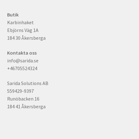
Butik
Karbinhaket
Ebjörns Väg 1A
184 30 Åkersberga
Kontakta oss
info@sarida.se
+46705524324
Sarida Solutions AB
559429-9397
Runöbacken 16
184 41 Åkersberga