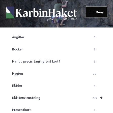
Hoppa
Hoppa
Meny
till
till
navigering
innehåll
Shop
Om Oss
Avgifter
0
Returpolicy
Mitt Konto
Böcker
3
Butik
Har du precis tagit grönt kort?
3
Kurser
Klätterväggen
Hygien
10
Guider
Expand
Kläder
4
underm
Aktuellt
+
Klätterutrustning
299
Presentkort
1