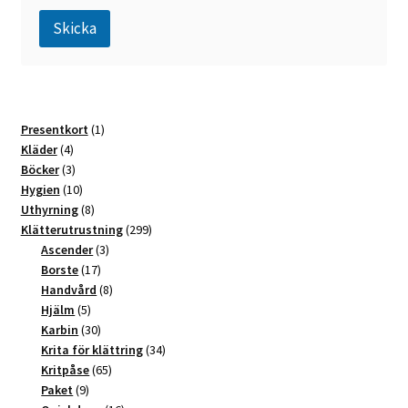
Skicka
A
l
t
1
Presentkort
1
e
4
produkt
Kläder
4
r
produkter
3
Böcker
3
n
produkter
10
Hygien
10
a
produkter
8
Uthyrning
8
t
produkter
299
Klätterutrustning
299
3
produkter
Ascender
3
i
17
produkter
Borste
17
v
produkter
8
Handvård
8
e
5
produkter
Hjälm
5
:
produkter
30
Karbin
30
produkter
34
Krita för klättring
34
65
produkter
Kritpåse
65
9
produkter
Paket
9