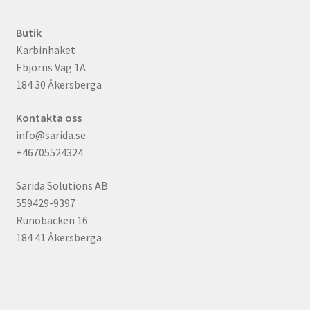
Butik
Karbinhaket
Ebjörns Väg 1A
184 30 Åkersberga
Kontakta oss
info@sarida.se
+46705524324
Sarida Solutions AB
559429-9397
Runöbacken 16
184 41 Åkersberga