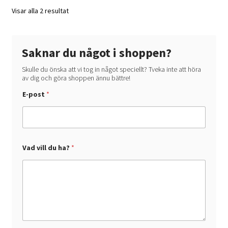
Visar alla 2 resultat
Saknar du något i shoppen?
Skulle du önska att vi tog in något speciellt? Tveka inte att höra
av dig och göra shoppen ännu bättre!
V
E-post
*
a
d
v
i
l
l
*
Vad vill du ha?
*