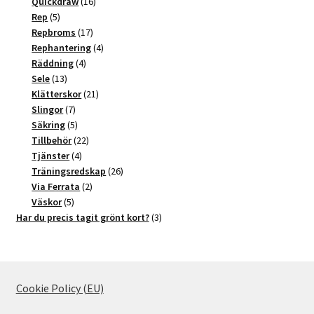
produkter
16
Quickdraw
16
5
produkter
Rep
5
produkter
17
Repbroms
17
produkter
4
Rephantering
4
4
produkter
Räddning
4
13
produkter
Sele
13
produkter
21
Klätterskor
21
7
produkter
Slingor
7
produkter
5
Säkring
5
produkter
22
Tillbehör
22
4
produkter
Tjänster
4
produkter
26
Träningsredskap
26
2
produkter
Via Ferrata
2
5
produkter
Väskor
5
produkter
3
Har du precis tagit grönt kort?
3
produkter
Cookie Policy (EU)