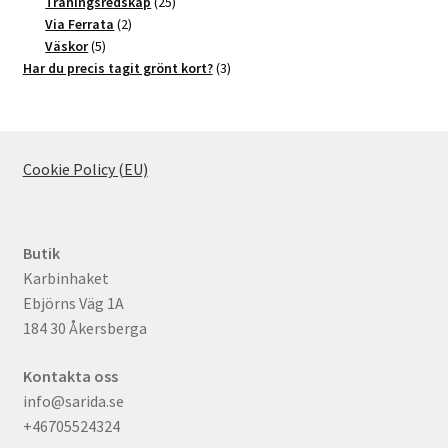
produkter
25
Träningsredskap
25
2
produkter
Via Ferrata
2
5
produkter
Väskor
5
produkter
3
Har du precis tagit grönt kort?
3
produkter
Cookie Policy (EU)
Butik
Karbinhaket
Ebjörns Väg 1A
184 30 Åkersberga
Kontakta oss
info@sarida.se
+46705524324