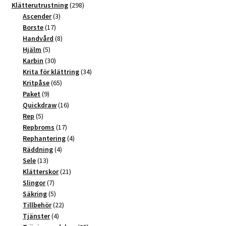
t
produkter
298
Klätterutrustning
298
3
produkter
Ascender
3
i
17
produkter
Borste
17
v
produkter
8
Handvård
8
e
5
produkter
Hjälm
5
:
produkter
30
Karbin
30
produkter
34
Krita för klättring
34
65
produkter
Kritpåse
65
9
produkter
Paket
9
produkter
16
Quickdraw
16
5
produkter
Rep
5
produkter
17
Repbroms
17
produkter
4
Rephantering
4
4
produkter
Räddning
4
13
produkter
Sele
13
produkter
21
Klätterskor
21
7
produkter
Slingor
7
produkter
5
Säkring
5
produkter
22
Tillbehör
22
4
produkter
Tjänster
4