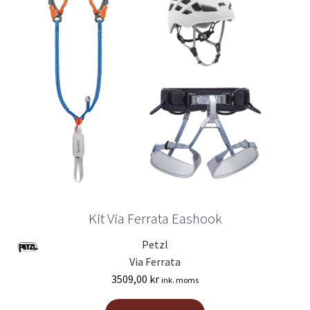
Kit Via Ferrata Eashook
Petzl
Via Ferrata
3509,00
kr
ink. moms
Den