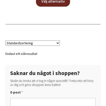
Välj alternativ
här
produkten
har
flera
varianter.
De
olika
alternativen
kan
Endast ett sökresultat
väljas
på
produktsidan
Saknar du något i shoppen?
Skulle du önska att vi tog in något speciellt? Tveka inte att höra
av dig och göra shoppen ännu bättre!
E-post
*