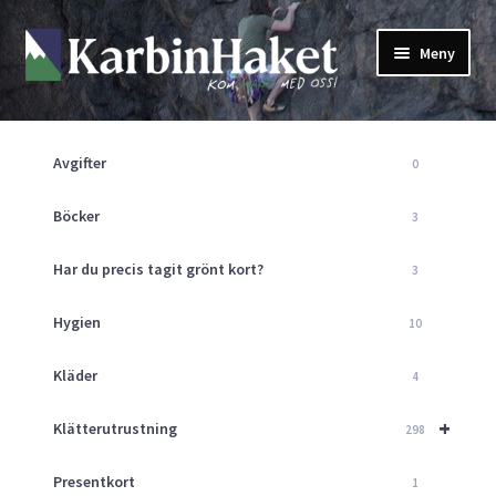
Hoppa
Hoppa
Meny
till
till
navigering
innehåll
Shop
Om Oss
Avgifter
0
Returpolicy
Mitt Konto
Böcker
3
Butik
Har du precis tagit grönt kort?
3
Kurser
Klätterväggen
Hygien
10
Guider
Expand
Kläder
4
underm
Aktuellt
+
Klätterutrustning
298
Presentkort
1