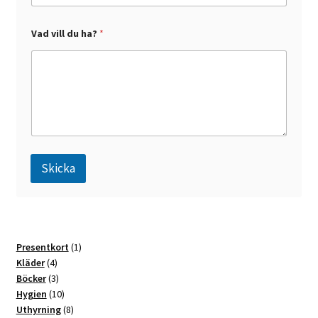
*
Vad vill du ha?
*
E
-
p
o
s
t
V
a
d
Skicka
A
l
t
1
Presentkort
1
e
4
produkt
Kläder
4
r
produkter
3
Böcker
3
n
produkter
10
Hygien
10
a
produkter
8
Uthyrning
8