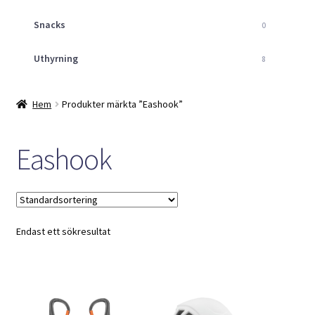
Snacks
0
Uthyrning
8
Hem
Produkter märkta ”Eashook”
Eashook
Endast ett sökresultat