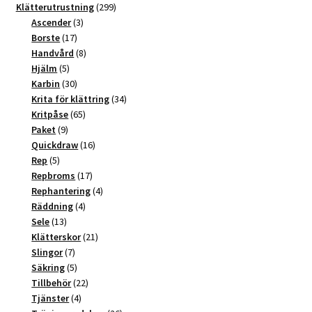
t
produkter
299
Klätterutrustning
299
3
produkter
Ascender
3
i
17
produkter
Borste
17
v
produkter
8
Handvård
8
e
5
produkter
Hjälm
5
:
produkter
30
Karbin
30
produkter
34
Krita för klättring
34
65
produkter
Kritpåse
65
9
produkter
Paket
9
produkter
16
Quickdraw
16
5
produkter
Rep
5
produkter
17
Repbroms
17
produkter
4
Rephantering
4
4
produkter
Räddning
4
13
produkter
Sele
13
produkter
21
Klätterskor
21
7
produkter
Slingor
7
produkter
5
Säkring
5
produkter
22
Tillbehör
22
4
produkter
Tjänster
4