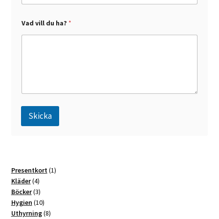
*
Vad vill du ha?
*
Skicka
A
l
t
1
Presentkort
1
e
4
produkt
Kläder
4
r
produkter
3
Böcker
3
n
produkter
10
Hygien
10
a
produkter
8
Uthyrning
8