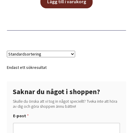
Lägg till i varukorg
Endast ett sökresultat
Saknar du något i shoppen?
Skulle du önska att vi tog in något speciellt? Tveka inte att höra
av dig och göra shoppen ännu bättre!
h
E-post
*
a
?
d
u