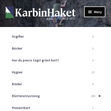
Hoppa
Hoppa
Meny
till
till
navigering
innehåll
Shop
Om Oss
Avgifter
0
Returpolicy
Mitt Konto
Böcker
3
Butik
Har du precis tagit grönt kort?
3
Kurser
Klätterväggen
Hygien
10
Guider
Expand
Kläder
4
underm
Aktuellt
+
Klätterutrustning
299
Presentkort
1