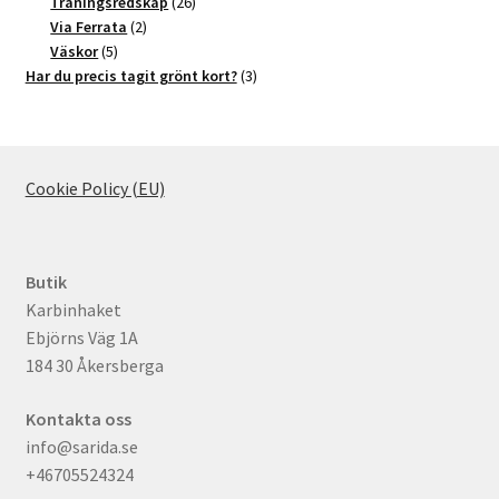
produkter
26
Träningsredskap
26
2
produkter
Via Ferrata
2
5
produkter
Väskor
5
produkter
3
Har du precis tagit grönt kort?
3
produkter
Cookie Policy (EU)
Butik
Karbinhaket
Ebjörns Väg 1A
184 30 Åkersberga
Kontakta oss
info@sarida.se
+46705524324