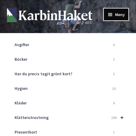
Hoppa
Hoppa
Meny
till
till
navigering
innehåll
Shop
Om Oss
Avgifter
0
Returpolicy
Mitt Konto
Böcker
3
Butik
Har du precis tagit grönt kort?
3
Kurser
Klätterväggen
Hygien
10
Guider
Expand
Kläder
4
underm
Aktuellt
+
Klätterutrustning
299
Presentkort
1