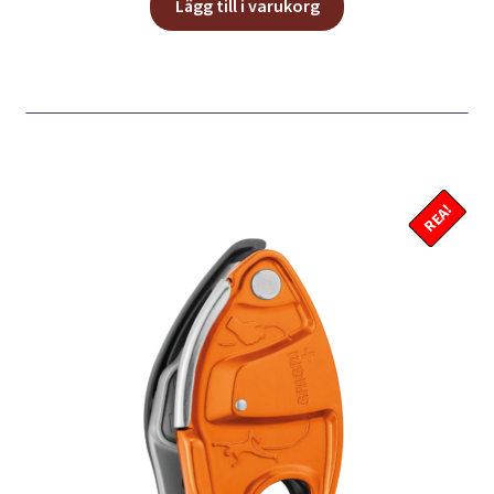
priset
priset
Lägg till i varukorg
var:
är:
569,00 kr.
500,00 kr.
REA!