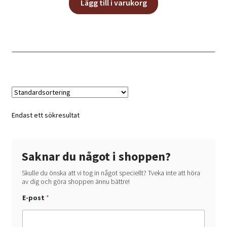
Lägg till i varukorg
Endast ett sökresultat
Saknar du något i shoppen?
Skulle du önska att vi tog in något speciellt? Tveka inte att höra
av dig och göra shoppen ännu bättre!
d
E-post
*
u
*
V
a