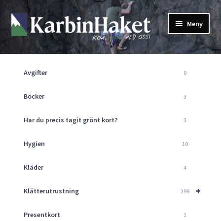
Hoppa
Hoppa
Meny
till
till
navigering
innehåll
Shop
Om Oss
Avgifter
0
Returpolicy
Mitt Konto
Böcker
3
Butik
Har du precis tagit grönt kort?
3
Kurser
Klätterväggen
Hygien
10
Guider
Expand
Kläder
4
underm
Aktuellt
+
Klätterutrustning
299
Presentkort
1