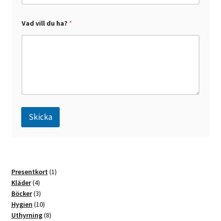
d
Vad vill du ha?
*
Skicka
A
l
t
1
Presentkort
1
e
4
produkt
Kläder
4
r
produkter
3
Böcker
3
n
produkter
10
Hygien
10
a
produkter
8
Uthyrning
8