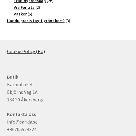
produkter
26
Träningsredskap
26
2
produkter
Via Ferrata
2
5
produkter
Väskor
5
produkter
3
Har du precis tagit grönt kort?
3
produkter
Cookie Policy (EU)
Butik
Karbinhaket
Ebjörns Väg 1A
184 30 Åkersberga
Kontakta oss
info@sarida.se
+46705524324