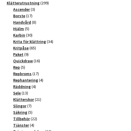
t
produkter
299
Klätterutrustning
299
3
produkter
Ascender
3
i
17
produkter
Borste
17
v
produkter
8
Handvård
8
e
5
produkter
Hjälm
5
:
produkter
30
Karbin
30
produkter
34
Krita för klättring
34
65
produkter
Kritpåse
65
9
produkter
Paket
9
produkter
16
Quickdraw
16
5
produkter
Rep
5
produkter
17
Repbroms
17
produkter
4
Rephantering
4
4
produkter
Räddning
4
13
produkter
Sele
13
produkter
21
Klätterskor
21
7
produkter
Slingor
7
produkter
5
Säkring
5
produkter
22
Tillbehör
22
4
produkter
Tjänster
4